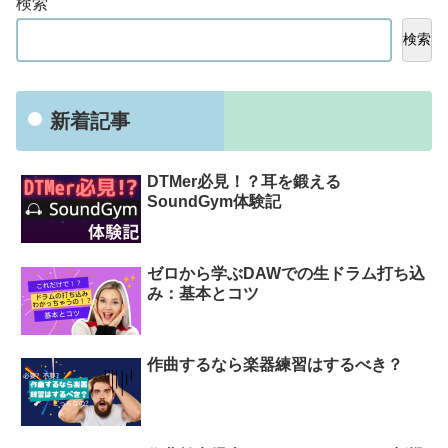
検索
検索
新着記事
DTMer必見！？耳を鍛える
SoundGym体験記
ゼロから学ぶDAWでの生ドラム打ち込
み：基本とコツ
作曲するなら楽器練習はするべき？