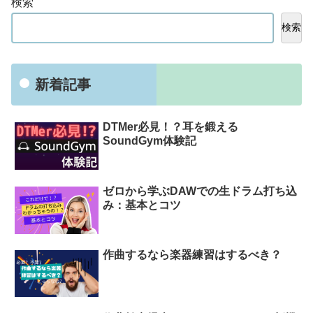
検索
検索
新着記事
DTMer必見！？耳を鍛える
SoundGym体験記
ゼロから学ぶDAWでの生ドラム打ち込
み：基本とコツ
作曲するなら楽器練習はするべき？